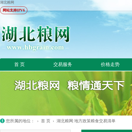
湖北粮网
网站支持IPV6
首 页
交易服务
价格走势
您所属的地位： ›
首 页
›
湖北粮网:地方政策粮食交易清单