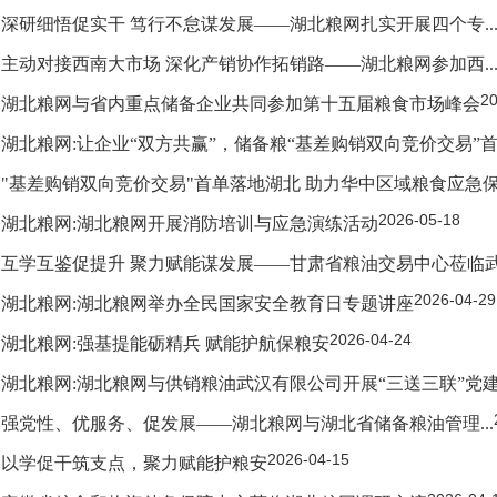
深研细悟促实干 笃行不怠谋发展——湖北粮网扎实开展四个专..
主动对接西南大市场 深化产销协作拓销路——湖北粮网参加西..
20
湖北粮网与省内重点储备企业共同参加第十五届粮食市场峰会
湖北粮网:让企业“双方共赢”，储备粮“基差购销双向竞价交易”
"基差购销双向竞价交易"首单落地湖北 助力华中区域粮食应急
2026-05-18
湖北粮网:湖北粮网开展消防培训与应急演练活动
互学互鉴促提升 聚力赋能谋发展——甘肃省粮油交易中心莅临武汉
2026-04-29
湖北粮网:湖北粮网举办全民国家安全教育日专题讲座
2026-04-24
湖北粮网:强基提能砺精兵 赋能护航保粮安
湖北粮网:湖北粮网与供销粮油武汉有限公司开展“三送三联”党
强党性、优服务、促发展——湖北粮网与湖北省储备粮油管理...
2026-04-15
以学促干筑支点，聚力赋能护粮安