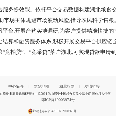
合服务提效能。依托平台交易数据构建湖北粮食交
帮助市场主体规避市场波动风险,指导农民科学售
讯平台,开展产购实地调研,为客户提供精准快捷
金结算和融资服务体系,积极开展交易平台供应链金
“竞拍贷”、“竞采贷”落户湖北,可实现贷款申请
中心简介
网站地图
湖北粮网
友情链接
|
|
|
5楼 邮政快递编码查询：430064 佛山部委中国粮食买卖交易中间 著作权人任何
鄂ICP备19003974号
鄂动态ip安备 42010602000560号